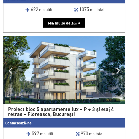
622
1075
mp utili
mp total
»
Mai multe detalii
Proiect bloc 5 apartamente lux – P + 3 și etaj 4
retras – Floreasca, București
Contactează-ne
597
970
mp utili
mp total