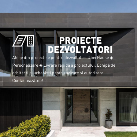
PROIECTE
DEZVOLTATORI
Alege din proiectele pentru dezvoltatori UberHause ◈
Personalizare ◈ Livrare rapidă a proiectului. Echipă de
arhitecți și urbaniști pentru avizare și autorizare!
Contactează-ne!