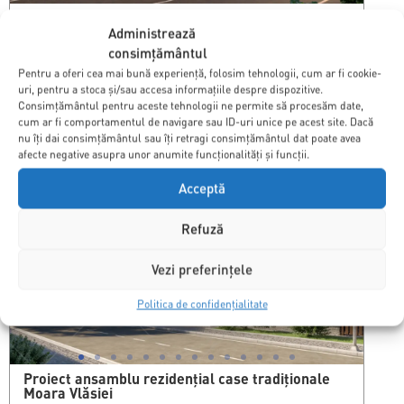
Proiect ansamblu rezidențial case Snagov
Administrează
Contactează-ne
consimțământul
155
265
Pentru a oferi cea mai bună experiență, folosim tehnologii, cum ar fi cookie-
mp utili
mp total
uri, pentru a stoca și/sau accesa informațiile despre dispozitive.
Consimțământul pentru aceste tehnologii ne permite să procesăm date,
»
Mai multe detalii
cum ar fi comportamentul de navigare sau ID-uri unice pe acest site. Dacă
nu îți dai consimțământul sau îți retragi consimțământul dat poate avea
afecte negative asupra unor anumite funcționalități și funcții.
Acceptă
Refuză
Vezi preferințele
Politica de confidențialitate
Proiect ansamblu rezidențial case tradiționale
Moara Vlăsiei