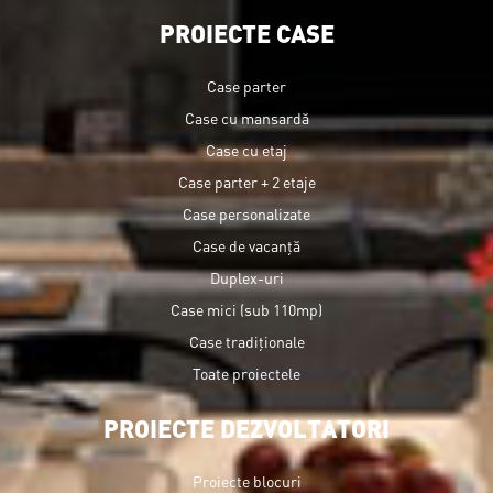
PROIECTE CASE
Case parter
Case cu mansardă
Case cu etaj
Case parter + 2 etaje
Case personalizate
Case de vacanță
Duplex-uri
Case mici (sub 110mp)
Case tradiționale
Toate proiectele
PROIECTE DEZVOLTATORI
Proiecte blocuri