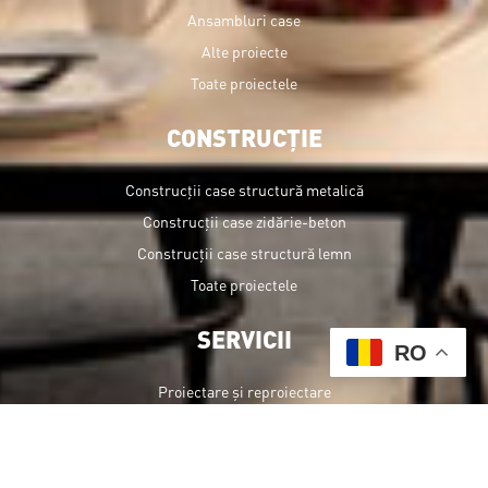
Ansambluri case
Alte proiecte
Toate proiectele
CONSTRUCȚIE
Construcții case structură metalică
Construcții case zidărie-beton
Construcții case structură lemn
Toate proiectele
SERVICII
RO
Proiectare și reproiectare
Autorizare și avizare
Construcții
Urbanism - PUZ PUD