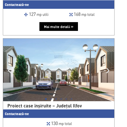
Contactează-ne
127
168
mp utili
mp total
»
Mai multe detalii
Proiect case înșiruite – Județul Ilfov
Contactează-ne
130
mp total