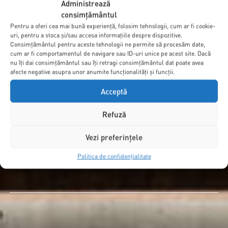
Administrează
consimțământul
V-AM TREZIT INTERESUL?
Pentru a oferi cea mai bună experiență, folosim tehnologii, cum ar fi cookie-
LUAȚI LEGĂTURA CU NOI!
uri, pentru a stoca și/sau accesa informațiile despre dispozitive.
Consimțământul pentru aceste tehnologii ne permite să procesăm date,
cum ar fi comportamentul de navigare sau ID-uri unice pe acest site. Dacă
Pe uberhause.ro găsiți proiecte pentru casa pe care o
nu îți dai consimțământul sau îți retragi consimțământul dat poate avea
căutați. Alegeți proiectul și construiți casa așa cum
afecte negative asupra unor anumite funcționalități și funcții.
doriți.
Acceptă
Refuză
Contactați-ne
Vezi preferințele
Politica de confidențialitate