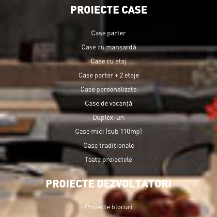
PROIECTE CASE
Case parter
Case cu mansardă
Case cu etaj
Case parter + 2 etaje
Case personalizate
Case de vacanță
Duplex-uri
Case mici (sub 110mp)
Case tradiționale
Toate proiectele
PROIECTE DEZVOLTATORI
Proiecte blocuri