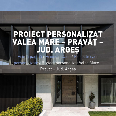
PROIECT PERSONALIZAT
VALEA MARE – PRAVĂȚ –
JUD. ARGEȘ
Prima pagină
/
Proiecte Case
/
Proiecte case
personalizate
/ Proiect personalizat Valea Mare –
Pravăț – Jud. Argeș