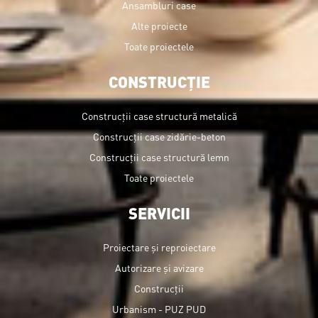
Ansambluri case
Alte proiecte
Toate proiectele
CONSTRUCȚIE
Construcții case structură metalică
Construcții case zidărie-beton
Construcții case structură lemn
Toate proiectele
SERVICII
Proiectare și reproiectare
Autorizare și avizare
Construcții
Urbanism - PUZ PUD