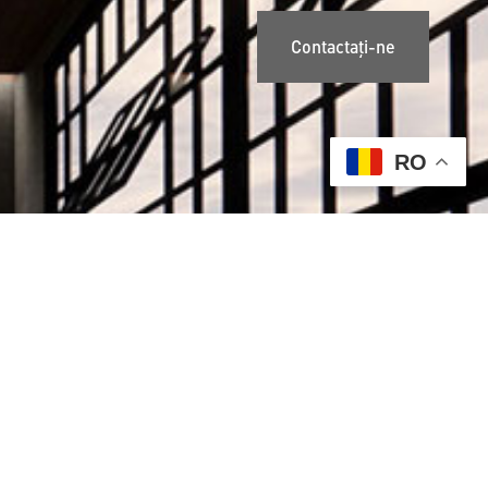
Contactați-ne
RO
CONSTRUCȚIE
Construcții case structură metalică
Construcții case zidărie-beton
Construcții case structură lemn