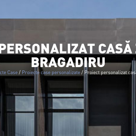
oiecte Dezvoltatori
Construcție Case
Servicii
PERSONALIZAT CASĂ 
BRAGADIRU
cte Case
/
Proiecte case personalizate
/ Proiect personalizat cas