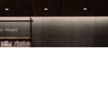
ți. Alegeți
PROIECTE CASE
Case parter
Case cu mansardă
Case cu etaj