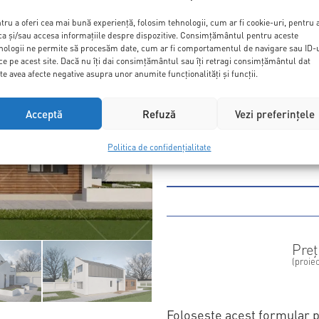
tru a oferi cea mai bună experiență, folosim tehnologii, cum ar fi cookie-uri, pentru 
ca și/sau accesa informațiile despre dispozitive. Consimțământul pentru aceste
Această casă reprezintă o
d
nologii ne permite să procesăm date, cum ar fi comportamentul de navigare sau ID-
ce pe acest site. Dacă nu îți dai consimțământul sau îți retragi consimțământul dat
clientului, o familie modernă
te avea afecte negative asupra unor anumite funcționalități și funcții.
a trebuit să luăm în conside
urbanism. Zona de zi a case
Acceptă
Refuză
Vezi preferințele
dining, birou, dormitor, ba
Politica de confidențialitate
dormitoare, din care unul ma
Preț
(proiec
Folosește acest formular p