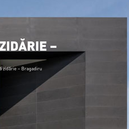
Informații
Contact
ZIDĂRIE –
ă zidărie – Bragadiru