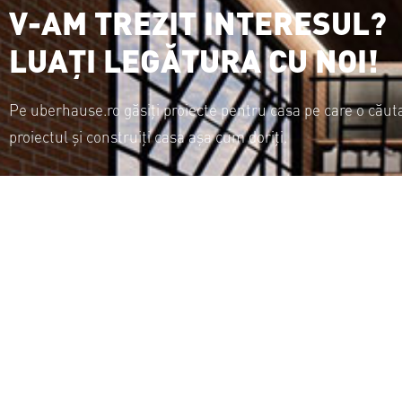
V-AM TREZIT INTERESUL?
LUAȚI LEGĂTURA CU NOI!
Pe uberhause.ro găsiți proiecte pentru casa pe care o căuta
proiectul și construiți casa așa cum doriți.
SITEMAP
Acasă
Despre noi
Contact