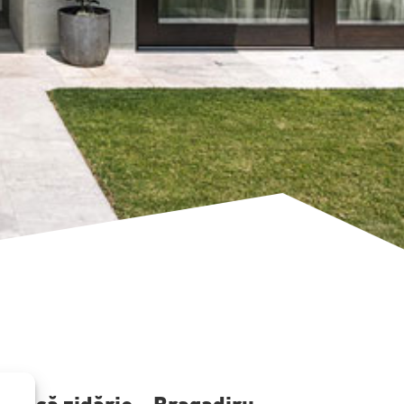
t casă zidărie – Bragadiru