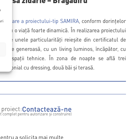
a
ezvoltare a proiectului-tip SAMIRA
, conform dorințelor
uri
 și cu o viață foarte dinamică. În realizarea proiectului
rație unele particularități reieșite din certificatul de
i este generoasă, cu un living luminos, încăpător, cu
ie și spații tehnice. În zona de noapte se află trei
trimonial cu dressing, două băi și terasă.
Contactează-ne
 proiect:
t complet pentru autorizare și construire)
entru a solicita mai multe