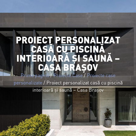
PROIECT PERSONALIZAT
CASĂ CU PISCINĂ
INTERIOARĂ ȘI SAUNĂ –
CASA BRAȘOV
Prima pagină
/
Proiecte Case
/
Proiecte case
personalizate
/ Proiect personalizat casă cu piscină
interioară și saună – Casa Brașov