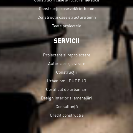
Construcții case zidărie-beton
Construcții case structură lemn
Toate proiectele
SERVICII
Proiectare și reproiectare
Autorizare și avizare
Construcții
Urbanism - PUZ PUD
Certificat de urbanism
Design interior și amenajări
Consultanță
Credit construcție