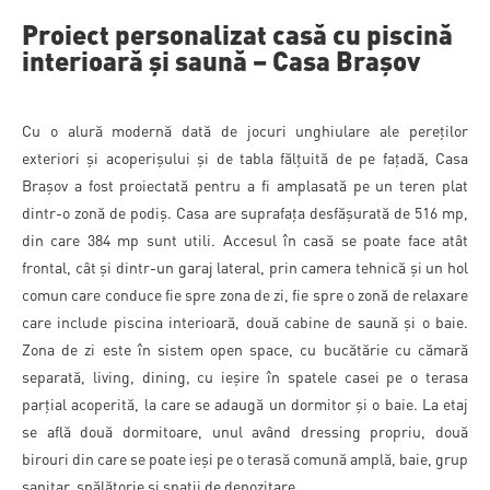
Proiect personalizat casă cu piscină
interioară și saună – Casa Brașov
Cu o alură modernă dată de jocuri unghiulare ale pereților
exteriori și acoperișului și de tabla fălțuită de pe fațadă, Casa
Brașov a fost proiectată pentru a fi amplasată pe un teren plat
dintr-o zonă de podiș. Casa are suprafața desfășurată de 516 mp,
din care 384 mp sunt utili. Accesul în casă se poate face atât
frontal, cât și dintr-un garaj lateral, prin camera tehnică și un hol
comun care conduce fie spre zona de zi, fie spre o zonă de relaxare
care include piscina interioară, două cabine de saună și o baie.
Zona de zi este în sistem open space, cu bucătărie cu cămară
separată, living, dining, cu ieșire în spatele casei pe o terasa
parțial acoperită, la care se adaugă un dormitor și o baie. La etaj
se află două dormitoare, unul având dressing propriu, două
birouri din care se poate ieși pe o terasă comună amplă, baie, grup
sanitar, spălătorie și spații de depozitare.