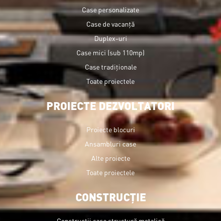
Case personalizate
Case de vacanță
Duplex-uri
Case mici (sub 110mp)
Case tradiționale
Toate proiectele
PROIECTE DEZVOLTATORI
Proiecte blocuri
Ansambluri case
Alte proiecte
Toate proiectele
CONSTRUCȚIE
Construcții case structură metalică