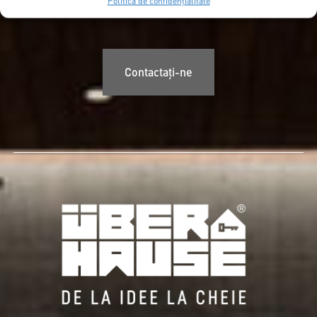
doriți.
Politica de confidențialitate
Contactați-ne