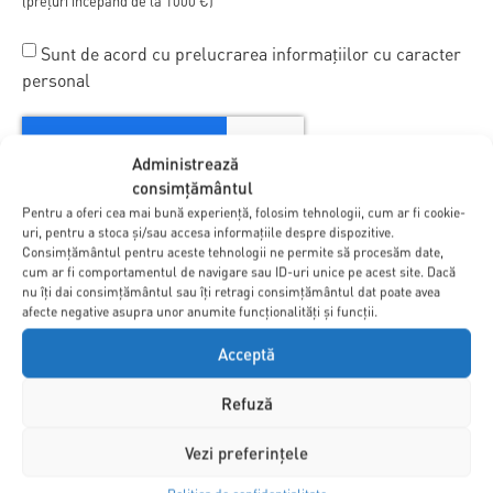
(prețuri începând de la 1000 €)
Sunt de acord cu prelucrarea informațiilor cu caracter
personal
Administrează
consimțământul
Pentru a oferi cea mai bună experiență, folosim tehnologii, cum ar fi cookie-
Solicită informații »
uri, pentru a stoca și/sau accesa informațiile despre dispozitive.
Consimțământul pentru aceste tehnologii ne permite să procesăm date,
cum ar fi comportamentul de navigare sau ID-uri unice pe acest site. Dacă
nu îți dai consimțământul sau îți retragi consimțământul dat poate avea
afecte negative asupra unor anumite funcționalități și funcții.
Acceptă
V-AM TREZIT INTERESUL?
LUAȚI LEGĂTURA CU NOI!
Refuză
Pe uberhause.ro găsiți proiecte pentru casa pe care o
Vezi preferințele
căutați. Alegeți proiectul și construiți casa așa cum