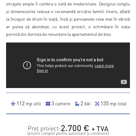
vitrajele ample îi confera o notă de modernitate. Designul simplu
și dimensiunile reduse o recomandă oricărei familii tinere, aflată
la început de drum în viață, însă și persoanele ceva mai în vârstă
ar putea să abordeze, cu acest proiect, o schimbare în viața
pornită din dorința de renunțare la apartamentul de bloc.
112
3
2
135
mp utili
camere
băi
mp total
2.700
€
+ TVA
Preț proiect:
(proiect complet pentru autorizare și construire)