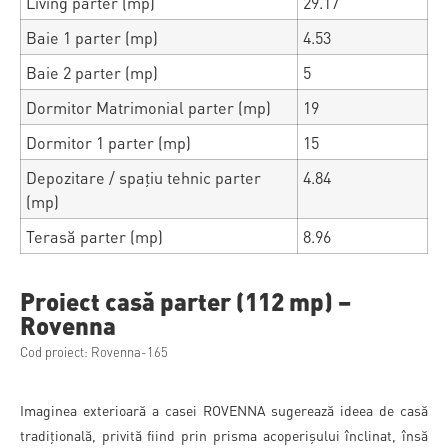
Living parter (mp)
29.17
Baie 1 parter (mp)
4.53
Baie 2 parter (mp)
5
Dormitor Matrimonial parter (mp)
19
Dormitor 1 parter (mp)
15
Depozitare / spațiu tehnic parter
4.84
(mp)
Terasă parter (mp)
8.96
Proiect casă parter (112 mp) –
Rovenna
Cod proiect: Rovenna-165
Imaginea exterioară a casei ROVENNA sugerează ideea de casă
tradițională, privită fiind prin prisma acoperișului înclinat, însă