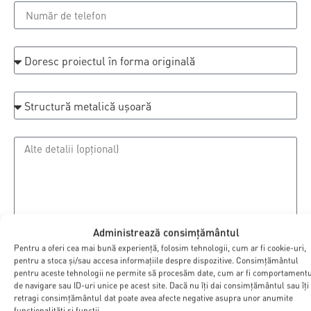
Administrează consimțământul
Pentru a oferi cea mai bună experiență, folosim tehnologii, cum ar fi cookie-uri,
Doresc reprezentare pentru avize și autorizații
pentru a stoca și/sau accesa informațiile despre dispozitive. Consimțământul
pentru aceste tehnologii ne permite să procesăm date, cum ar fi comportament
(prețuri începând de la 1000 €)
de navigare sau ID-uri unice pe acest site. Dacă nu îți dai consimțământul sau îți
retragi consimțământul dat poate avea afecte negative asupra unor anumite
Sunt de acord cu prelucrarea informațiilor cu caracter
funcționalități și funcții.