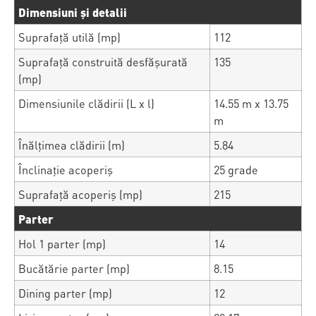
Dimensiuni și detalii
Suprafață utilă (mp)
112
Suprafață construită desfășurată
135
(mp)
Dimensiunile clădirii (L x l)
14.55 m x 13.75
m
Înălțimea clădirii (m)
5.84
Înclinație acoperiș
25 grade
Suprafață acoperiș (mp)
215
Parter
Hol 1 parter (mp)
14
Bucătărie parter (mp)
8.15
Dining parter (mp)
12