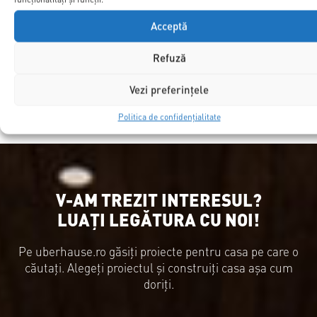
personal
Acceptă
Refuză
Vezi preferințele
Solicită informații »
Politica de confidențialitate
V-AM TREZIT INTERESUL?
LUAȚI LEGĂTURA CU NOI!
Pe uberhause.ro găsiți proiecte pentru casa pe care o
căutați. Alegeți proiectul și construiți casa așa cum
doriți.