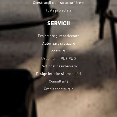
Construcții case structură lemn
Toate proiectele
SERVICII
Proiectare și reproiectare
Autorizare și avizare
Construcții
Urbanism - PUZ PUD
Certificat de urbanism
Design interior și amenajări
Consultanță
Credit construcție