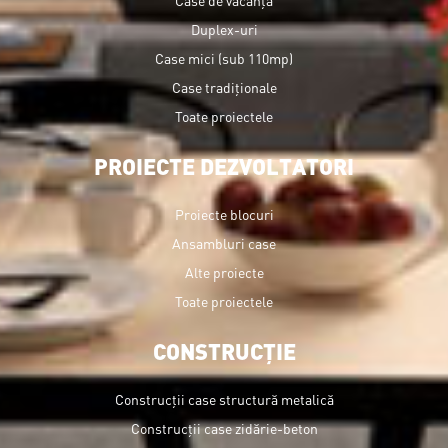
Case de vacanță
Duplex-uri
Case mici (sub 110mp)
Case tradiționale
Toate proiectele
PROIECTE DEZVOLTATORI
Proiecte blocuri
Ansambluri case
Alte proiecte
Toate proiectele
CONSTRUCȚIE
Construcții case structură metalică
Construcții case zidărie-beton