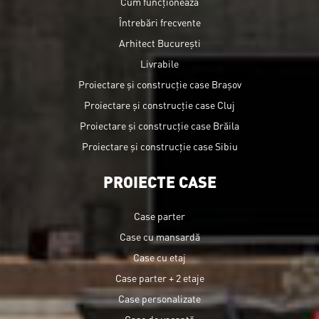
Cum funcționează
Întrebări frecvente
Arhitect București
Livrabile
Proiectare și construcție case Brașov
Proiectare și construcție case Cluj
Proiectare și construcție case Brăila
Proiectare și construcție case Sibiu
PROIECTE CASE
Case parter
Case cu mansardă
Case cu etaj
Case parter + 2 etaje
Case personalizate