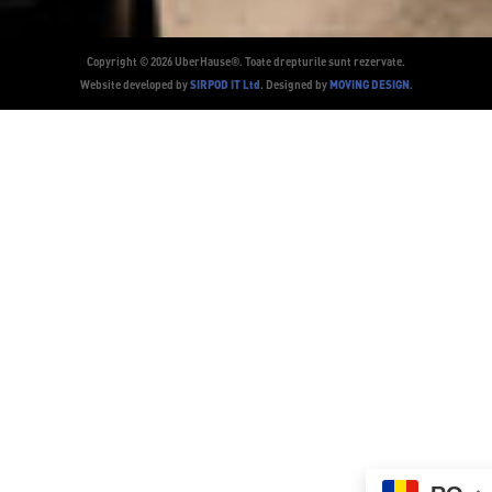
Copyright © 2026 UberHause®. Toate drepturile sunt rezervate.
SIRPOD IT Ltd
MOVING DESIGN
Website developed by
. Designed by
.