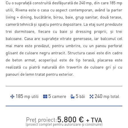
Cu o suprafață construită desfășurată de 240 mp, din care 185 mp
utili, Rivena este o casa cu aspect contemporan, având la parter
living + dining, bucătărie, birou, baie, grup sanitar, două terase,
cameră tehnică și spațiu pentru depozitare. La etaj sunt prevăzute
trei dormitoare, fiecare cu baie și dressing proprii, și trei
balcoane. Casa are suprafețe vitrate generoase, iar balconul cel
mai mare este prevăzut, pentru umbrire, cu un panou perforat
glisant de culoare negru antracit. Structura casei este din cadre
de beton armat, acoperișul este de tip terasă, placarea este
realizată cu piatră naturală din travertin de culoare gri și cu
panouri de lemn tratat pentru exterior.
185
5
5
240
mp utili
camere
băi
mp total
5.800
€
+ TVA
Preț proiect:
(proiect complet pentru autorizare și construire)