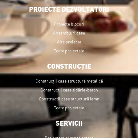
PROIECTE DEZVOLTATORI
Proiecte blocuri
Ansambluri case
Alte proiecte
Toate proiectele
CONSTRUCȚIE
Construcții case structură metalică
Construcții case zidărie-beton
Construcții case structură lemn
Toate proiectele
SERVICII
Proiectare și reproiectare