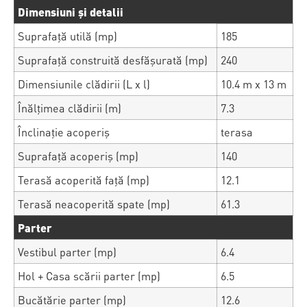
Dimensiuni și detalii
Suprafață utilă (mp)
185
Suprafață construită desfășurată (mp)
240
Dimensiunile clădirii (L x l)
10.4 m x 13 m
Înălțimea clădirii (m)
7.3
Înclinație acoperiș
terasa
Suprafață acoperiș (mp)
140
Terasă acoperită față (mp)
12.1
Terasă neacoperită spate (mp)
61.3
Parter
Vestibul parter (mp)
6.4
Hol + Casa scării parter (mp)
6.5
Bucătărie parter (mp)
12.6