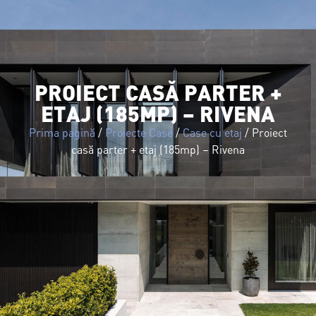
PROIECT CASĂ PARTER +
ETAJ (185MP) – RIVENA
Prima pagină
/
Proiecte Case
/
Case cu etaj
/ Proiect
casă parter + etaj (185mp) – Rivena