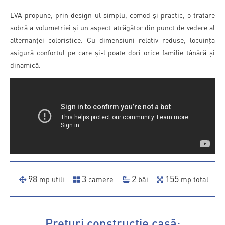
EVA propune, prin design-ul simplu, comod și practic, o tratare
sobră a volumetriei și un aspect atrăgător din punct de vedere al
alternanței coloristice. Cu dimensiuni relativ reduse, locuința
asigură confortul pe care și-l poate dori orice familie tânără și
dinamică.
98
3
2
155
mp utili
camere
băi
mp total
Prețuri construcție casă: