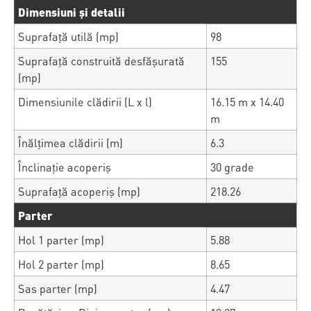
Dimensiuni și detalii
Suprafață utilă (mp)
98
Suprafață construită desfășurată
155
(mp)
Dimensiunile clădirii (L x l)
16.15 m x 14.40
m
Înălțimea clădirii (m)
6.3
Înclinație acoperiș
30 grade
Suprafață acoperiș (mp)
218.26
Parter
Hol 1 parter (mp)
5.88
Hol 2 parter (mp)
8.65
Sas parter (mp)
4.47