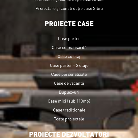
Proiectare și construcție case Sibiu
PROIECTE CASE
Case parter
Case cu mansardă
Case cu etaj
Case parter + 2 etaje
Case personalizate
Case de vacanță
Duplex-uri
Case mici (sub 110mp)
Case tradiționale
Toate proiectele
PROIECTE DEZVOLTATORI