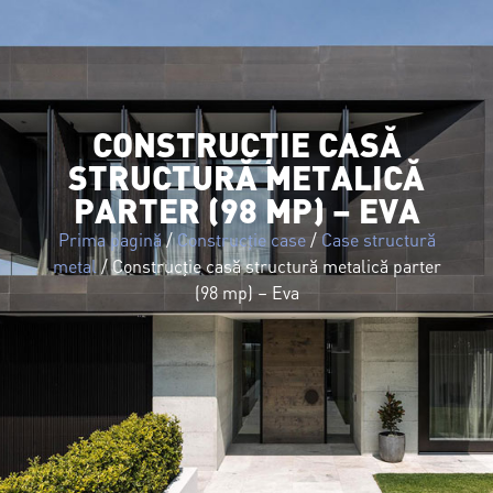
CONSTRUCȚIE CASĂ
STRUCTURĂ METALICĂ
PARTER (98 MP) – EVA
Prima pagină
/
Construcție case
/
Case structură
metal
/ Construcție casă structură metalică parter
(98 mp) – Eva