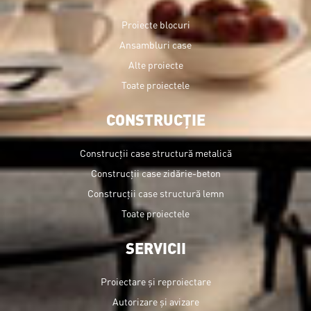
Proiecte blocuri
Ansambluri case
Alte proiecte
Toate proiectele
CONSTRUCȚIE
Construcții case structură metalică
Construcții case zidărie-beton
Construcții case structură lemn
Toate proiectele
SERVICII
Proiectare și reproiectare
Autorizare și avizare